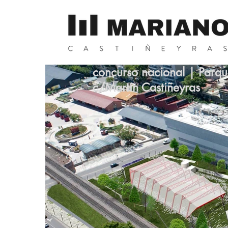
concurso nacional | Parqu
c/Martín Castiñeyras