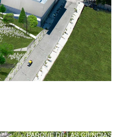
 ciencias| C.A.B.A.
eyras